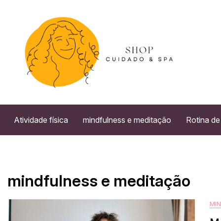
Skip
to
content
Atividade física
mindfulness e meditação
Rotina de
mindfulness e meditação
MI