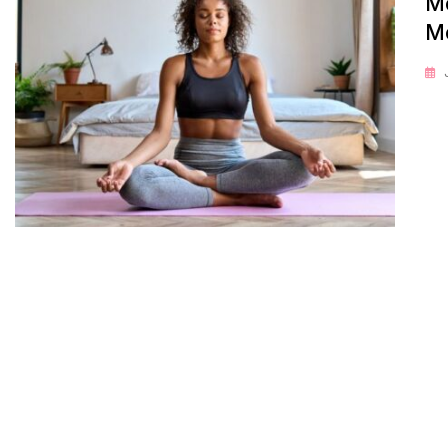
Me
Me