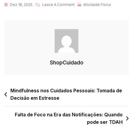
On
Dez 18, 2025
Leave A Comment
Atividade Física
Mindfulness
Nos
Cuidados
Pessoais
E
A
Tomada
De
ShopCuidado
Decisão
Em
Estresse
Navegação
Mindfulness nos Cuidados Pessoais: Tomada de
Decisão em Estresse
de
Post
Falta de Foco na Era das Notificações: Quando
pode ser TDAH